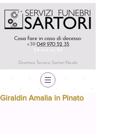
Cosa fare in caso di decesso
:
+39
049 970 52 35
24 ore su 24
Direttore Tecnico: Sartori Nicolò
Giraldin Amalia in Pinato