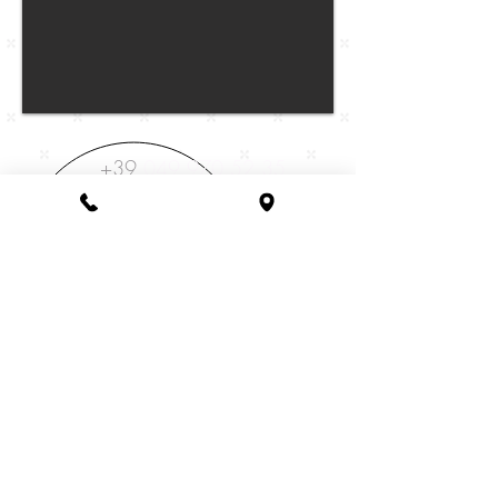
Il servizio è completamente gratuito.
+39
049.970.52.35
D
D.T. NICOLÒ SARTORI
via san Rocco, 39-41
PIOVE DI SACCO (PD)
(di fronte al parcheggio
dell'obitorio di Piove di Sacco)
servizifunebri@grupposartori.net
Fioreria SARTORI
www.fioreriasartori.com