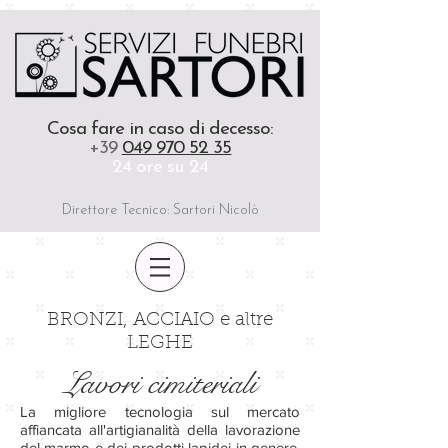
Cosa fare in caso di decesso
:
+39
049 970 52 35
24 ore su 24
Direttore Tecnico: Sartori Nicolò
BRONZI, ACCIAIO e altre
LEGHE
Lavori cimiteriali
La migliore tecnologia sul mercato
affiancata all'artigianalità della lavorazione
del marmo e dei prodotti lapidei in genere.