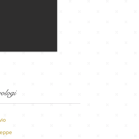
rologi
vio
seppe