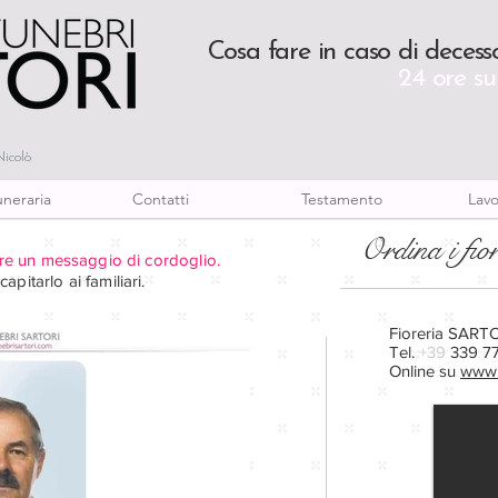
Cosa fare in caso di decess
24 ore su
Nicolò
uneraria
Contatti
Testamento
Lavor
Ordina i fior
iare un messaggio di cordoglio.
apitarlo ai familiari.
Fioreria SARTO
Tel.
+39
339 77
Online su
www.f