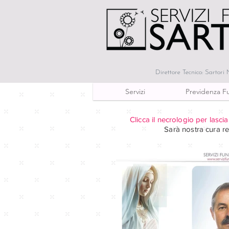
Direttore Tecnico: Sartori 
Servizi
Previdenza F
Clicca il necrologio per lasc
Sarà nostra cura rec