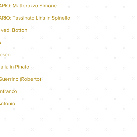
RIO: Matterazzo Simone
IO: Tassinato Lina in Spinello
 ved. Botton
o
cesco
alia in Pinato
Guerrino (Roberto)
anfranco
Antonio