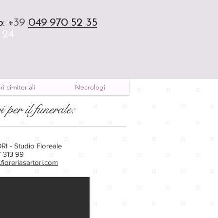
o
:
+39
049 970 52 35
 24
i cimiteriali
Necrologi
i per il funerale:
RI - Studio Floreale
 313 99
ioreriasartori.com