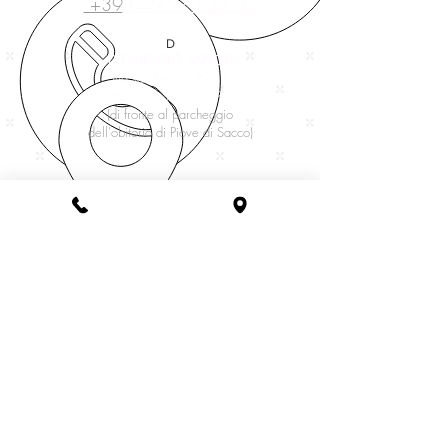
+39
049.970.52.35
D
D.T. NICOLÒ SARTORI
via san Rocco, 39-41
PIOVE DI SACCO (PD)
(di fronte al parcheggio
dell'obitorio di Piove di Sacco)
servizifunebri@grupposartori.net
Fioreria SARTORI
www.fioreriasartori.com
Lavora con noi
Rimpatri Salme/Ceneri