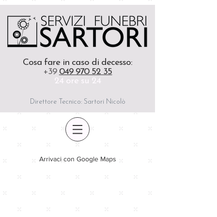
Cosa fare in caso di decesso
:
+39
049 970 52 35
24 ore su 24
Direttore Tecnico: Sartori Nicolò
Arrivaci con Google Maps