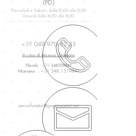
(PD)
Mercoledì e Sabato dalle 10,00 alle 12,00
Venerdì dalle 16,00 alle 18,00
+39
049.970.52.35
In caso di decesso chiamare:
+39
Nicolò
348.1319847
+39
348.1319841
Mariano
servizifunebri@grupposartori.net