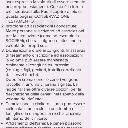
aver espresso la volontà di essere cremato
nel proprio testamento. Questa è la forma
più inequivocabile. Puoi scoprire di più su
questa pagina:
CONSERVAZIONE
TESTAMENTO
.
Iscrizione ad associazioni riconosciute:
Molte persone si iscrivono ad associazioni
per la cremazione (come ad esempio la
SOCREM), che raccolgono e attestano la
volontà dei propri soci.
Dichiarazione orale ai congiunti: In assenza
di testamento o iscrizione ad associazioni,
la volontà può essere manifestata
oralmente ai congiunti più prossimi
(coniuge, figli, genitori, fratelli) coordinata
dai servizi funebri.
Dopo la cremazione, le ceneri vengono
raccolte in un'urna cineraria sigillata. La
legge italiana offre diverse opzioni per la
destinazione delle ceneri, nel rispetto della
volontà del defunto:
Tumulazione in cimitero: L'urna può essere
collocata in un loculo, in una tomba di
famiglia o in un'apposita nicchia cineraria
all'interno del cimitero.
Affidamento dell'urna: Le ceneri possono
essere affidate ai familiari che ne facciano