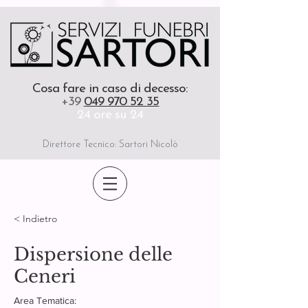
Cosa fare in caso di decesso
:
+39
049 970 52 35
24 ore su 24
Direttore Tecnico: Sartori Nicolò
< Indietro
Dispersione delle
Ceneri
Area Tematica: