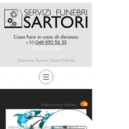
Cosa fare in caso di decesso
:
+39
049 970 52 35
24 ore su 24
Direttore Tecnico: Sartori Nicolò
Seleccione el idioma:
QUE HACER DESPUÉS
internationalfuneraltransport@gmail.co