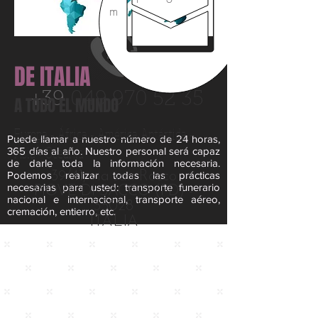
DE UNA MUERTE
m
DE ITALIA
+39
049 970 52 35
A TODO EL MUNDO
Europa - África - América Antártida -
Puede llamar a nuestro número de 24 horas,
Asia - Oceanía
365 días al año. Nuestro personal será capaz
de darle toda la información necesaria.
Podemos realizar todas las prácticas
39/41, via san Rocco
necesarias para usted: transporte funerario
PIOVE DI SACCO (PD) -
nacional e internacional, transporte aéreo,
35028
cremación, entierro, etc.
ITALIA