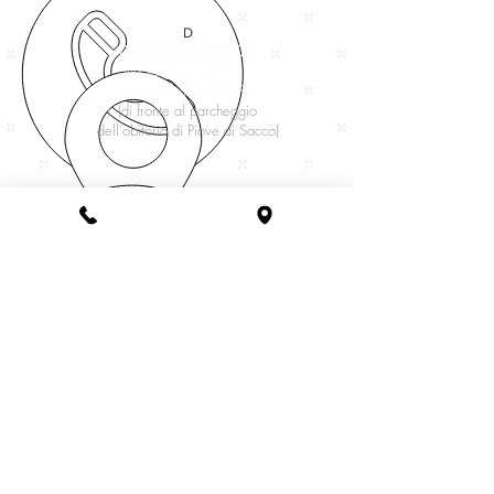
D
D.T. NICOLÒ SARTORI
via san Rocco, 39-41
PIOVE DI SACCO (PD)
(di fronte al parcheggio
dell'obitorio di Piove di Sacco)
servizifunebri@grupposartori.net
Fioreria SARTORI
www.fioreriasartori.com
Lavora con noi
Rimpatri Salme/Ceneri